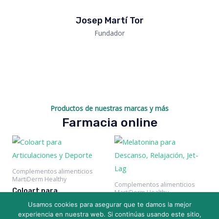
Josep Martí Tor
Fundador
Productos de nuestras marcas y más
Farmacia online
Complementos alimenticios
MartiDerm Healthy
Complementos alimenticios
Coloart para
MartiDerm Healthy
Articulaciones y Deporte.
Melatonina para
Usamos cookies para asegurar que te damos la mejor
Sabor frutos del bosque
Descanso, Relajación,
experiencia en nuestra web. Si continúas usando este sitio,