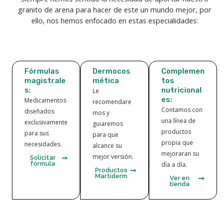
granito de arena para hacer de este un mundo mejor, por
ello, nos hemos enfocado en estas especialidades:
Fórmulas
Dermocos
Complemen
magistrale
mética
tos
s:
nutricional
Le
es:
Medicamentos
recomendare
Contamos con
diseñados
mos y
una línea de
exclusivamente
guiaremos
productos
para sus
para que
propia que
necesidades.
alcance su
mejoraran su
mejor versión.
Solicitar
fórmula
día a día.
Productos
Martiderm
Ver en
tienda