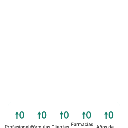
🠕
0
🠕
0
🠕
0
🠕
0
🠕
0
Farmacias
Profesionales
Fórmulas
Clientes
Años de